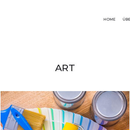
HOME
ÜB
ART